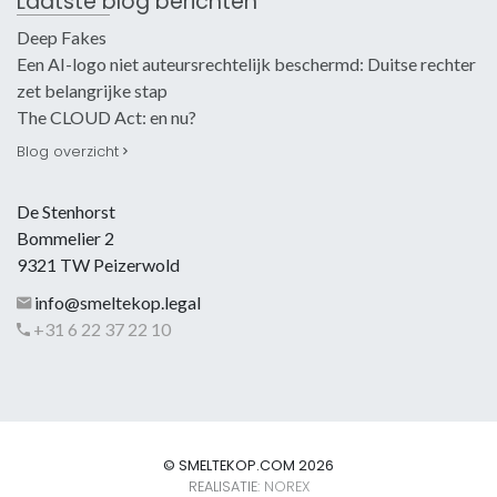
Laatste blog berichten
Deep Fakes
Een AI-logo niet auteursrechtelijk beschermd: Duitse rechter
zet belangrijke stap
The CLOUD Act: en nu?
Blog overzicht
De Stenhorst
Bommelier 2
9321 TW Peizerwold
info@smeltekop.legal
+31 6 22 37 22 10
© SMELTEKOP.COM 2026
REALISATIE:
NOREX